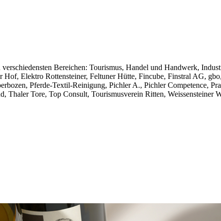
en verschiedensten Bereichen: Tourismus, Handel und Handwerk, Industri
Hof, Elektro Rottensteiner, Feltuner Hütte, Fincube, Finstral AG, gb
rbozen, Pferde-Textil-Reinigung, Pichler A., Pichler Competence, Pras
, Thaler Tore, Top Consult, Tourismusverein Ritten, Weissensteiner We