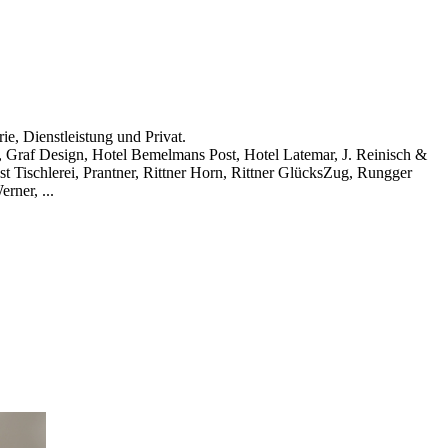
e, Dienstleistung und Privat.
o, Graf Design, Hotel Bemelmans Post, Hotel Latemar, J. Reinisch &
t Tischlerei, Prantner, Rittner Horn, Rittner GlücksZug, Rungger
rner, ...